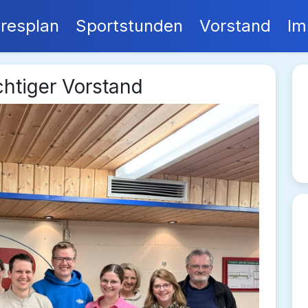
resplan
Sportstunden
Vorstand
Im
htiger Vorstand