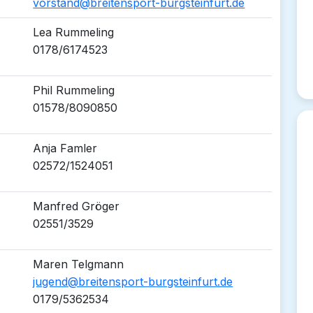
vorstand@breitensport-burgsteinfurt.de
Lea Rummeling
0178/6174523
Phil Rummeling
01578/8090850
Anja Famler
02572/1524051
Manfred Gröger
02551/3529
Maren Telgmann
jugend@breitensport-burgsteinfurt.de
0179/5362534