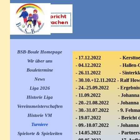
Direkt zum Seiteninhalt
Menü überspringen
BSB-Boule Homepage
- 17.12.2022 -
Kerstto
Wir über uns
- 04.12.2022 - Hallen-
Q
Bouletermine
▼
-
26.11.2022 -
Sinterkl
News
▼
- 30.10.+12.11.2022 - Ralf Ho
- 24.-25.09.2022 - Ergebnis
Liga 2026
▼
- 11.09.2022 -
J
ohanna 
Historie Liga
▼
- 20.-21.08.2022 -
J
ohanna 
Vereinsmeisterschaften
▼
- 30.-31.07.2022 - 9. Fehm
Historie VM
▼
- 19.07.2022 - Bericht des
Turniere
▼
- 09.-10.07.2022 -
J
ohanna 
- 14.05.2022 - Partnerstäd
Spielorte & Spielzeiten
▼