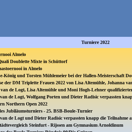
Turniere 2022
ernooi Almelo
uali Doublette Mixte in Schüttorf
aastoernooi in Almelo
we-König und Torsten Mühlemeier bei der Hallen-Meisterschaft Do
se der DM Triplette Frauen 2022 von Lisa Altemühle, Johanna v
van de Logt, Lisa Altemühle und Moni Hogh-Lehner qualifizierten 
van de Logt, Wolfgang Porten und Dieter Radisic verpassten knap
arn Northern Open 2022
 Jubiläumsturniers - 25. BSB-Boule-Turnier
van de Logt und Dieter Radisic verpassten knapp die Teilnahme 
tevergleich Steinfurt - Rijssen am Gymnasium Arnoldinum