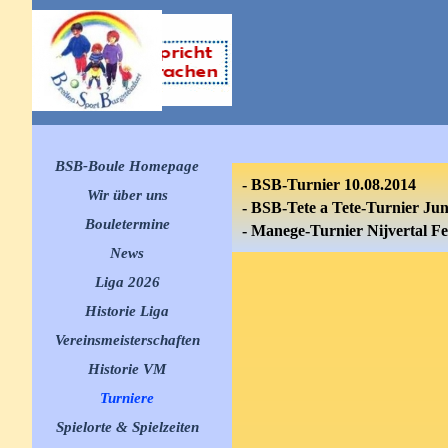
Direkt zum Seiteninhalt
Menü überspringen
BSB-Boule Homepage
- BSB-Turnier 10.08.2014
Wir über uns
-
BSB-Tete a Tete-Turnier Jun
Bouletermine
▼
-
Manege-Turnier Nijvertal F
News
▼
Liga 2026
▼
Historie Liga
▼
Vereinsmeisterschaften
▼
Historie VM
▼
Turniere
▼
Spielorte & Spielzeiten
▼