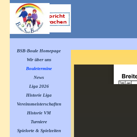
Direkt zum Seiteninhalt
Menü überspringen
BSB-Boule Homepage
Wir über uns
Bouletermine
▼
News
▼
Liga 2026
▼
Historie Liga
▼
Vereinsmeisterschaften
▼
Historie VM
▼
Turniere
▼
Spielorte & Spielzeiten
▼