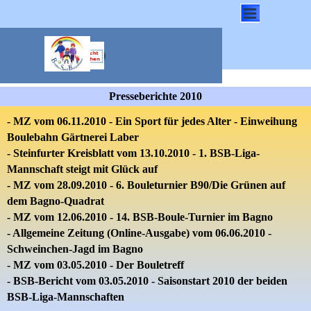
Direkt zum Seiteninhalt
Menü überspringen
Presseberichte 2010
-
MZ
vom 06.11.2010 - Ein Sport für jedes Alter - Einweihung
Boulebahn Gärtnerei Laber
-
Steinfurter Kreisblatt
vom 13.10.2010 - 1.
BSB-Liga-
Mannschaft steigt mit Glück auf
-
MZ vom 28.09.2010
- 6. Bouleturnier B90/Die Grünen auf
dem Bagno-Quadrat
-
MZ
vom 12.06.2010 - 14. BSB-Boule-Turnier im Bagno
-
Allgemeine Zeitung
(Online-Ausgabe)
vom 06.06.2010 -
Schweinchen-Jagd im Bagno
-
MZ
vom
03.05.2010
- Der Bouletreff
-
BSB-Bericht
vom
03.05.2010
- Saisonstart 2010 der beiden
BSB-Liga-Mannschaften