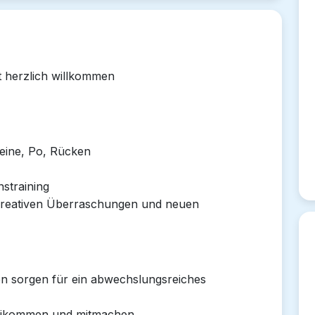
t herzlich willkommen
eine, Po, Rücken
straining
 kreativen Überraschungen und neuen
en sorgen für ein abwechslungsreiches
beikommen und mitmachen